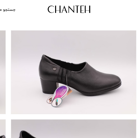
جستجو م