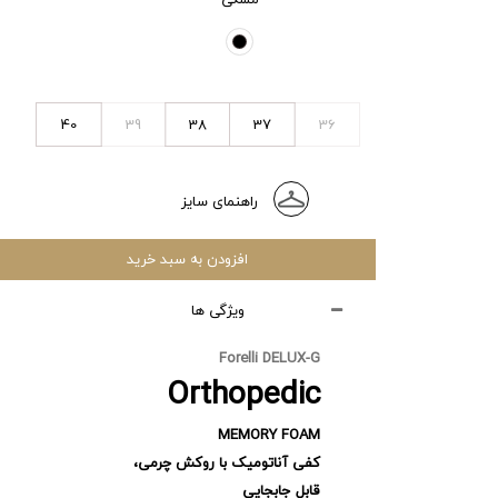
40
39
38
37
36
راهنمای سایز
افزودن به سبد خرید
ویژگی ها
Forelli DELUX-G
Orthopedic
MEMORY FOAM
کفی آناتومیک با روکش چرمی،
قابل جابجایی