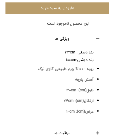
افزودن به سبد خرید
این محصول ناموجود است
ویژگی ها
بند دستی: 33cm
بند دوشی:100cm
رویه :
100% چرم طبیعی گاوی ترک
آستر:
پارچه
طول(cm):
30cm
ارتفاع(cm):
24cm
عرض(cm):
10cm
مراقبت ها