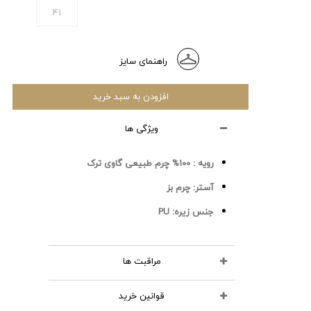
41
راهنمای سایز
افزودن به سبد خرید
ویژگی ها
رویه :
100% چرم طبیعی گاوی ترک
آستر:
چرم بز
جنس زیره:
PU
مراقبت ها
قوانین خرید
محصولات چرمی را نشویید