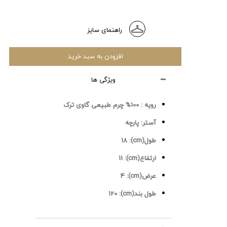
راهنمای سایز
افزودن به سبد خرید
ویژگی ها
رویه :
100% چرم طبیعی گاوی ترک
آستر:
پارچه
طول(cm):
18
ارتفاع(cm):
11
عرض(cm):
4
طول بند(cm):
120