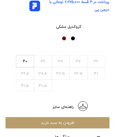
پرداخت در ۴ قسط
۲,۲۷۵,۰۰۰
تومانی با
دیجی پی
کروکدیل مشکی
40
39
38
37
36
39.5
38.5
37.5
36.5
41
41.5
40.5
راهنمای سایز
افزودن به سبد خرید
ویژگی ها