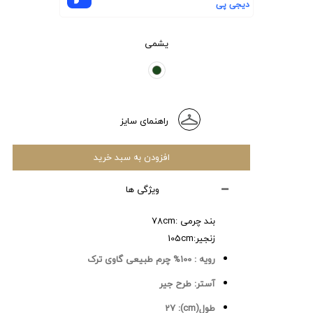
دیجی پی
یشمی
راهنمای سایز
افزودن به سبد خرید
ویژگی ها
بند چرمی :78cm
زنجیر:105cm
رویه :
100% چرم طبیعی گاوی ترک
آستر:
طرح جیر
طول(cm):
27