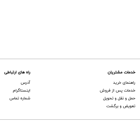
دهید
دهید
09126438597
در واتس اپ پیام
دهید
خدمات مشتریان
راه های ارتباطی
راهنمای خرید
آدرس
خدمات پس از فروش
اینستاگرام
حمل و نقل و تحویل
شماره تماس
تعویض و برگشت