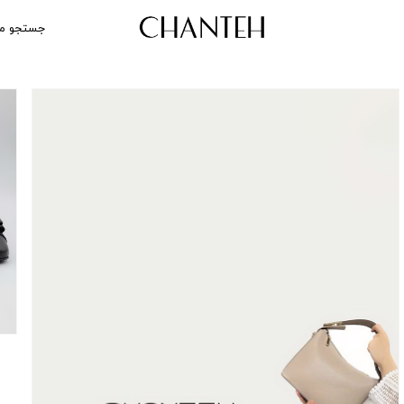
جستجو م