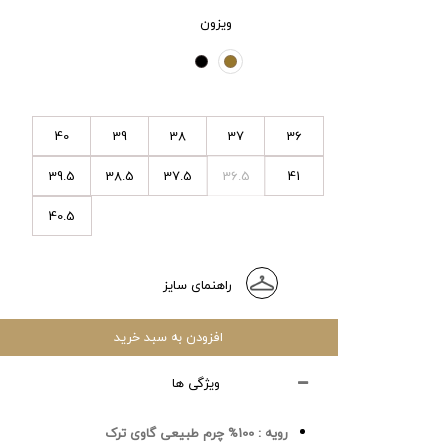
ویزون
40
39
38
37
36
39.5
38.5
37.5
36.5
41
40.5
راهنمای سایز
افزودن به سبد خرید
ویژگی ها
رویه :
100% چرم طبیعی گاوی ترک