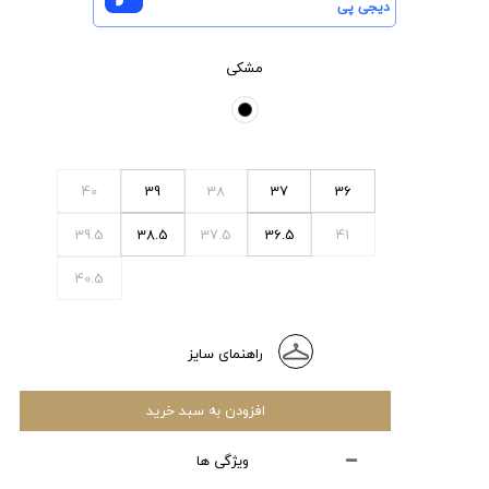
دیجی پی
مشکی
40
39
38
37
36
39.5
38.5
37.5
36.5
41
40.5
راهنمای سایز
افزودن به سبد خرید
ویژگی ها