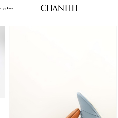
جستجو م