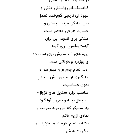
در سه رنگ خاص-مشکی
کلاسیک،آبی پاستلی خنثی و
قهوه ای نارنجی گرم-نماد تعادل
بین سادگی مینیمالیستی و
جسارت طراحی معاصر است
مشکی برای قدرت-آبی برای
آرامش-آجری برای گرما
زیره های ضد سایش برای استفاده
ی روزمره و طولانی مدت
رویه تمام چرم برای عبور هوا و
جلوگیری از تعریق بیش از حد پا -
بدون حساسیت
مناسب برای استایل های کژوال-
مینیمال-نیمه رسمی و آوانگارد
یه اسنیکر که می تونه تعریف و
نمادی از یه خانم
باشه با تمام ظرافت ها جزئیات و
جذابیت هاش