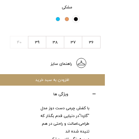
مشکی
40
39
38
37
36
راهنمای سایز
افزودن به سبد خرید
ویژگی ها
با کفش چرمی دست دوز مدل
"گاردا"در دنیایی قدم بگذار که
طراحی،اصالت و راحتی در هم
تنیده شده اند