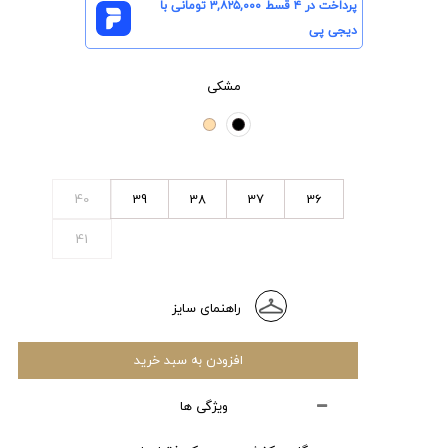
پرداخت در ۴ قسط
۳,۸۲۵,۰۰۰
تومانی با
دیجی پی
مشکی
40
39
38
37
36
41
راهنمای سایز
افزودن به سبد خرید
ویژگی ها