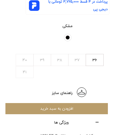
پرداخت در ۴ قسط
۳,۷۲۵,۰۰۰
تومانی با
دیجی پی
مشکی
40
39
38
37
36
41
راهنمای سایز
افزودن به سبد خرید
ویژگی ها