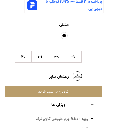
پرداخت در ۴ قسط
۳,۷۲۵,۰۰۰
تومانی با
دیجی پی
مشکی
40
39
38
37
راهنمای سایز
افزودن به سبد خرید
ویژگی ها
رویه :
100% چرم طبیعی گاوی ترک